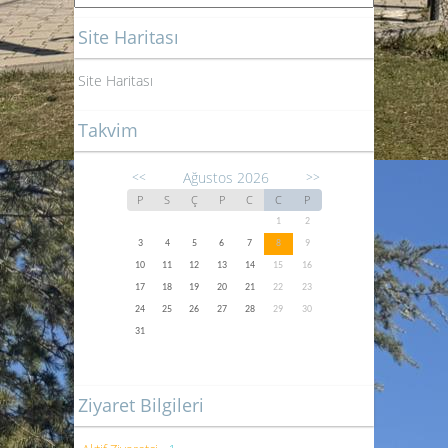
Site Haritası
Site Haritası
Takvim
Ağustos 2026
<<
>>
P
S
Ç
P
C
C
P
1
2
3
4
5
6
7
8
9
10
11
12
13
14
15
16
17
18
19
20
21
22
23
24
25
26
27
28
29
30
31
Ziyaret Bilgileri