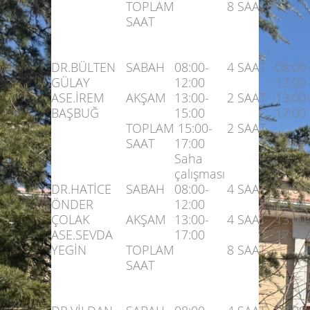
TOPLAM
8 SAAT
SAAT
DR.BÜLTEN
SABAH
08:00-
4 SAAT
08:00-
GÜLAY
12:00
12:00
ASE.İREM
AKŞAM
13:00-
2 SAAT
13:00-
BAŞBUĞ
15:00
17:00
TOPLAM
15:00-
2 SAAT
SAAT
17:00
Saha
çalışması
DR.HATİCE
SABAH
08:00-
4 SAAT
08:00-
ÖNDER
12:00
12:00
ÇOLAK
AKŞAM
13:00-
4 SAAT
13:00-
ASE.SEVDA
17:00
17:00
YEGİN
TOPLAM
8 SAAT
SAAT