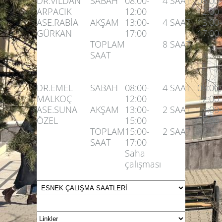
DR.VİLDAN
SABAH
08:00-
4 SAAT
08:00-
ARPACIK
12:00
12:00
ASE.RABİA
AKŞAM
13:00-
4 SAAT
13:00-
GÜRKAN
17:00
17:00
TOPLAM
8 SAAT
SAAT
DR.EMEL
SABAH
08:00-
4 SAAT
08:00-
MALKOÇ
12:00
12:00
ASE.SUNA
AKŞAM
13:00-
2 SAAT
13:00-
ÖZEL
15:00
17:00
TOPLAM
15:00-
2 SAAT
SAAT
17:00
Saha
çalışması