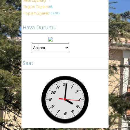
Aktif Ziyaretçi
1
Bugün Toplam
68
Toplam Ziyaret
112203
Hava Durumu
Saat